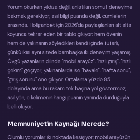
Yorum okurken yıldıza değil, anlatılan somut deneyime
bakmak gerekiyor; asıl bilgi puanda değil, cümlelerin
arasında. Holiganbet için 2026'da paylaşılanları alt alta
koyunca tekrar eden bir tablo çıkıyor: hem övenin
hem de yakınanın söyledikleri kendi içinde tutarlı,
çünkü ikisi aynı sitede bambaşka iki deneyim yaşamış.
Övgü yazanların dilinde "mobil arayüz", "hızlı giriş", "hızlı
çekim" geçiyor; yakınanlarda ise "havale", "hafta sonu",
"giriş sorunu" öne çıkıyor. Ortalama yüzde 85
dolayında ama bu rakam tek başına yol göstermez;
asıl yön, o kelimenin hangi puanın yanında durduğuyla
belli oluyor.
Memnuniyetin Kaynağı Nerede?
Olumlu yorumlar iki noktada kesişiyor: mobil arayüzün