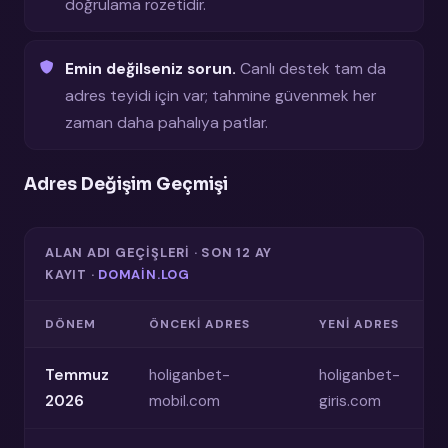
doğrulama rozetidir.
Emin değilseniz sorun.
Canlı destek tam da
adres teyidi için var; tahmine güvenmek her
zaman daha pahalıya patlar.
Adres Değişim Geçmişi
ALAN ADI GEÇIŞLERI · SON 12 AY
KAYIT ·
DOMAIN.LOG
DÖNEM
ÖNCEKI ADRES
YENI ADRES
Temmuz
holiganbet-
holiganbet-
2026
mobil.com
giris.com