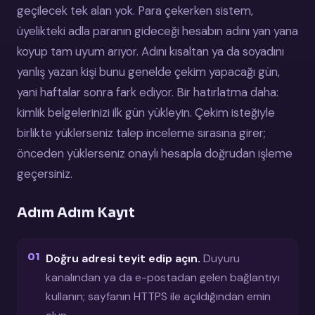
geçilecek tek alan yok. Para çekerken sistem,
üyelikteki adla paranın gideceği hesabın adını yan yana
koyup tam uyum arıyor. Adını kısaltan ya da soyadını
yanlış yazan kişi bunu genelde çekim yapacağı gün,
yani haftalar sonra fark ediyor. Bir hatırlatma daha:
kimlik belgelerinizi ilk gün yükleyin. Çekim isteğiyle
birlikte yüklerseniz talep inceleme sırasına girer;
önceden yüklerseniz onaylı hesapla doğrudan işleme
geçersiniz.
Adım Adım Kayıt
Doğru adresi teyit edip açın.
Duyuru
kanalından ya da e-postadan gelen bağlantıyı
kullanın; sayfanın HTTPS ile açıldığından emin