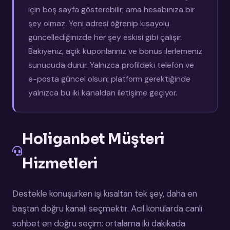
için boş sayfa gösterebilir; ama hesabınıza bir
şey olmaz. Yeni adresi öğrenip kısayolu
güncellediğinizde her şey eskisi gibi çalışır.
Bakiyeniz, açık kuponlarınız ve bonus ilerlemeniz
sunucuda durur. Yalnızca profildeki telefon ve
e-posta güncel olsun; platform gerektiğinde
yalnızca bu iki kanaldan iletişime geçiyor.
Holiganbet Müşteri
Hizmetleri
Destekle konuşurken işi kısaltan tek şey, daha en
baştan doğru kanalı seçmektir. Acil konularda canlı
sohbet en doğru seçim: ortalama iki dakikada