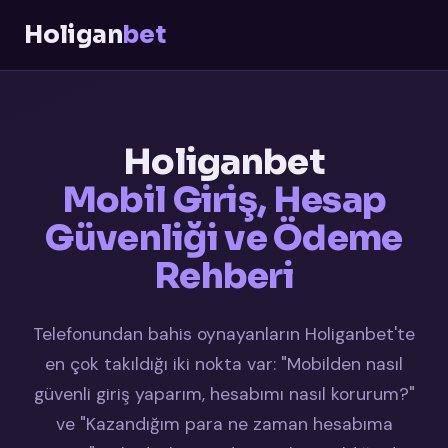
Holigan
bet
Holiganbet
Mobil Giriş, Hesap
Güvenliği ve Ödeme
Rehberi
Telefonundan bahis oynayanların Holiganbet'te
en çok takıldığı iki nokta var: "Mobilden nasıl
güvenli giriş yaparım, hesabımı nasıl korurum?"
ve "Kazandığım para ne zaman hesabıma