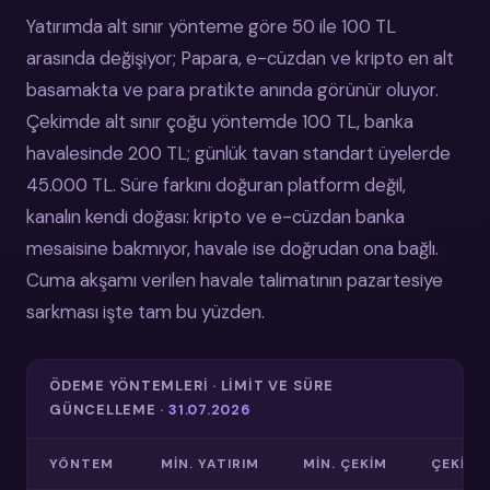
Yatırımda alt sınır yönteme göre 50 ile 100 TL
arasında değişiyor; Papara, e-cüzdan ve kripto en alt
basamakta ve para pratikte anında görünür oluyor.
Çekimde alt sınır çoğu yöntemde 100 TL, banka
havalesinde 200 TL; günlük tavan standart üyelerde
45.000 TL. Süre farkını doğuran platform değil,
kanalın kendi doğası: kripto ve e-cüzdan banka
mesaisine bakmıyor, havale ise doğrudan ona bağlı.
Cuma akşamı verilen havale talimatının pazartesiye
sarkması işte tam bu yüzden.
ÖDEME YÖNTEMLERI · LIMIT VE SÜRE
GÜNCELLEME ·
31.07.2026
YÖNTEM
MIN. YATIRIM
MIN. ÇEKIM
ÇEKIM S