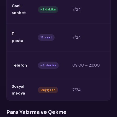
Aci
Canlı
7/24
gir
~2 dakika
sohbet
tey
Bel
E-
7/24
yük
17 saat
posta
res
He
Telefon
09:00 – 23:00
doğ
~4 dakika
kon
Sosyal
Gün
7/24
Değişken
medya
duy
Para Yatırma ve Çekme