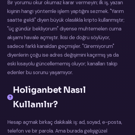
Bir yorumu okur okumaz karar vermeyin; ilk iş, yazan
kişinin hangi yöntemle işlem yaptığını sezmek. "Yarım
saatte geldi" diyen büyük olasılıkla kripto kullanmıştır;
"üç gündür bekliyorum" diyense muhtemelen cuma
akşamı havale açmıştır. İkisi de doğru söylüyor,
sadece farklı kanaldan geçmişler. "Giremiyorum"
diyenlerin çoğu ise adres değişimini kaçırmış ya da
eski kısayolu güncellememiş oluyor; kanalları takip
edenler bu sorunu yaşamıyor.
Holiganbet Nasıl
Kullanılır?
Hesap açmak birkaç dakikalık iş: ad, soyad, e-posta,
telefon ve bir parola. Ama burada gelişigüzel