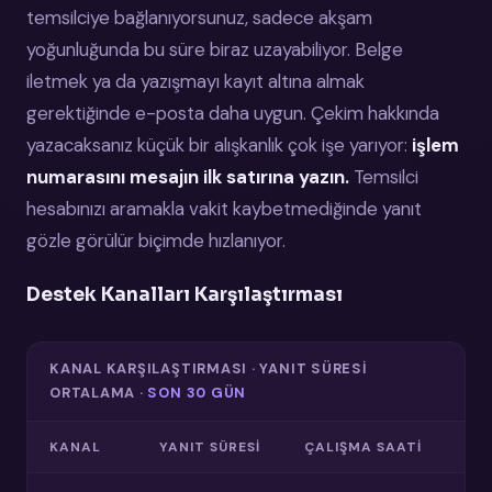
temsilciye bağlanıyorsunuz, sadece akşam
yoğunluğunda bu süre biraz uzayabiliyor. Belge
iletmek ya da yazışmayı kayıt altına almak
gerektiğinde e-posta daha uygun. Çekim hakkında
yazacaksanız küçük bir alışkanlık çok işe yarıyor:
işlem
numarasını mesajın ilk satırına yazın.
Temsilci
hesabınızı aramakla vakit kaybetmediğinde yanıt
gözle görülür biçimde hızlanıyor.
Destek Kanalları Karşılaştırması
KANAL KARŞILAŞTIRMASI · YANIT SÜRESI
ORTALAMA ·
SON 30 GÜN
KANAL
YANIT SÜRESI
ÇALIŞMA SAATI
NE 