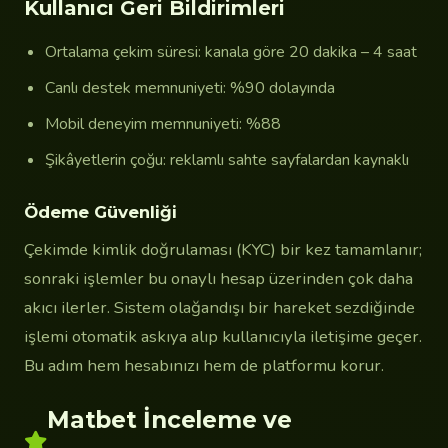
Kullanıcı Geri Bildirimleri
Ortalama çekim süresi: kanala göre 20 dakika – 4 saat
Canlı destek memnuniyeti: %90 dolayında
Mobil deneyim memnuniyeti: %88
Şikâyetlerin çoğu: reklamlı sahte sayfalardan kaynaklı
Ödeme Güvenliği
Çekimde kimlik doğrulaması (KYC) bir kez tamamlanır;
sonraki işlemler bu onaylı hesap üzerinden çok daha
akıcı ilerler. Sistem olağandışı bir hareket sezdiğinde
işlemi otomatik askıya alıp kullanıcıyla iletişime geçer.
Bu adım hem hesabınızı hem de platformu korur.
Matbet İnceleme ve