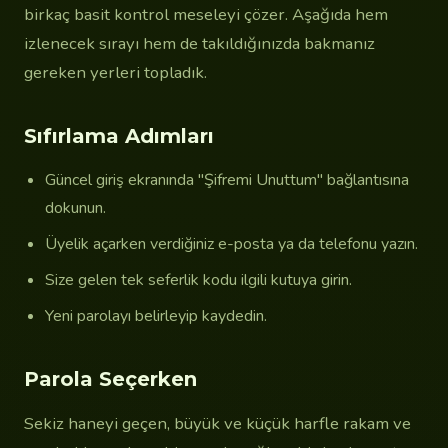
birkaç basit kontrol meseleyi çözer. Aşağıda hem
izlenecek sırayı hem de takıldığınızda bakmanız
gereken yerleri topladık.
Sıfırlama Adımları
Güncel giriş ekranında "Şifremi Unuttum" bağlantısına
dokunun.
Üyelik açarken verdiğiniz e-posta ya da telefonu yazın.
Size gelen tek seferlik kodu ilgili kutuya girin.
Yeni parolayı belirleyip kaydedin.
Parola Seçerken
Sekiz haneyi geçen, büyük ve küçük harfle rakam ve