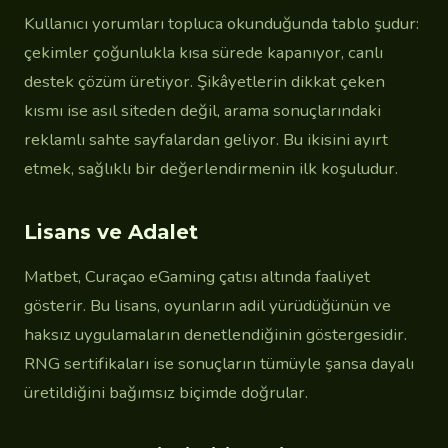
Kullanıcı yorumları topluca okunduğunda tablo şudur:
çekimler çoğunlukla kısa sürede kapanıyor, canlı
destek çözüm üretiyor. Şikâyetlerin dikkat çeken
kısmı ise asıl siteden değil, arama sonuçlarındaki
reklamlı sahte sayfalardan geliyor. Bu ikisini ayırt
etmek, sağlıklı bir değerlendirmenin ilk koşuludur.
Lisans ve Adalet
Matbet, Curaçao eGaming çatısı altında faaliyet
gösterir. Bu lisans, oyunların adil yürüdüğünün ve
haksız uygulamaların denetlendiğinin göstergesidir.
RNG sertifikaları ise sonuçların tümüyle şansa dayalı
üretildiğini bağımsız biçimde doğrular.