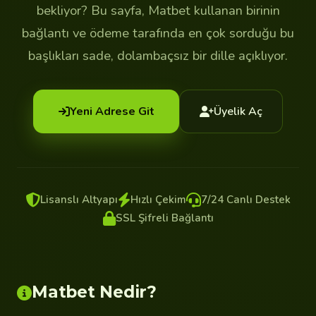
bekliyor? Bu sayfa, Matbet kullanan birinin
bağlantı ve ödeme tarafında en çok sorduğu bu
başlıkları sade, dolambaçsız bir dille açıklıyor.
Yeni Adrese Git
Üyelik Aç
Lisanslı Altyapı
Hızlı Çekim
7/24 Canlı Destek
SSL Şifreli Bağlantı
Matbet Nedir?