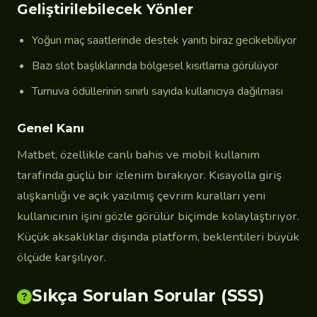
Geliştirilebilecek Yönler
Yoğun maç saatlerinde destek yanıtı biraz gecikebiliyor
Bazı slot başlıklarında bölgesel kısıtlama görülüyor
Turnuva ödüllerinin sınırlı sayıda kullanıcıya dağılması
Genel Kanı
Matbet, özellikle canlı bahis ve mobil kullanım
tarafında güçlü bir izlenim bırakıyor. Kısayolla giriş
alışkanlığı ve açık yazılmış çevrim kuralları yeni
kullanıcının işini gözle görülür biçimde kolaylaştırıyor.
Küçük aksaklıklar dışında platform, beklentileri büyük
ölçüde karşılıyor.
Sıkça Sorulan Sorular (SSS)