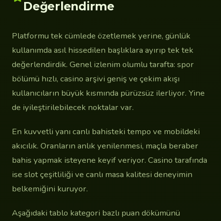
Değerlendirme
Platformu tek cümlede özetlemek yerine, günlük
kullanımda asıl hissedilen başlıklara ayırıp tek tek
değerlendirdik. Genel izlenim olumlu tarafta: spor
bölümü hızlı, casino arşivi geniş ve çekim akışı
kullanıcıların büyük kısmında pürüzsüz ilerliyor. Yine
de iyileştirilebilecek noktalar var.
En kuvvetli yanı canlı bahisteki tempo ve mobildeki
akıcılık. Oranların anlık yenilenmesi, maçla beraber
bahis yapmak isteyene keyif veriyor. Casino tarafında
ise slot çeşitliliği ve canlı masa kalitesi deneyimin
belkemiğini kuruyor.
Aşağıdaki tablo kategori bazlı puan dökümünü