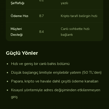
8.2
Şeffaflığı
yazılı
Ödeme Hızı
8.7
Kripto tarafı belirgin hızlı
Müşteri
Canlı sohbette hızlı
8.4
Desteği
bağlantı
Güçlü Yönler
Hızlı ve geniş bir canlı bahis bölümü
Düşük başlangıç limitiyle erişilebilir yatırım (50 TL'den)
Papara, kripto ve havale dahil çeşitli ödeme kanalları
Kısayol yöntemiyle adres değişiminden etkilenmeyen
giriş